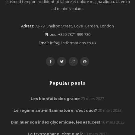
eiusmod tempor incididunt ut labore et dolore magna aliqua. Ut enim
ad minim veniam.
Adress:
72-79, Shelton Street, Cove Garden, London
Phone:
+320 7871 999 730
Email:
info@1stformations.co.uk
Popular posts
23 mars 2023
Les bienfaits des graine
20 mars 2023
Le régime anti-inflammatoire, c’est quoi?
16 mars 2023
Diminuer son index glycémique, les astuces!
13 mars 2023
Le tryptophane, c’est quoi?