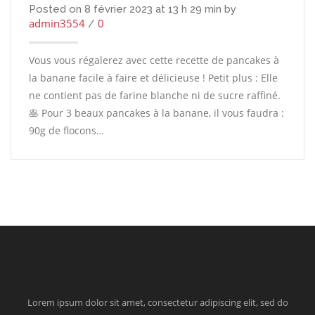
Posted on 8 février 2023 at 13 h 29 min by
admin3554
0
/
Vous vous régalerez avec cette recette de pancakes à
la banane facile à faire et délicieuse ! Petit plus : Elle
ne contient pas de farine blanche ni de sucre raffiné.
🥞 Pour 3 beaux pancakes à la banane, il vous faudra :
90g de flocons…
Lorem ipsum dolor sit amet, consectetur adipiscing elit, sed do