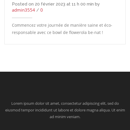
Posted on 20 février 2023 at 11 h 00 min by
admin3554
0
/
Commencez votre journée de manière saine et éco-
responsable avec ce bowl de flowerola be-nat !
Lorem ipsum dolor sit amet, consectetur adipiscing elit, sed do
eiusmod tempor incididunt ut labore et dolore magna aliqua. Ut enim
ad minim veniam.