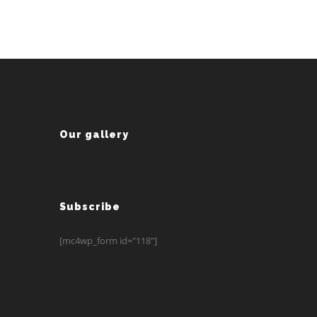
Our gallery
Subscribe
[mc4wp_form id="118"]