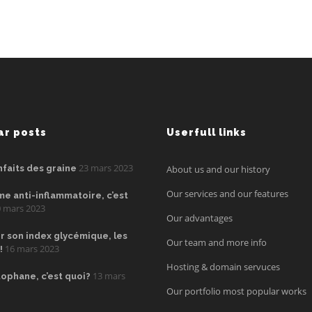
ar posts
Userfull links
23 mars 2023
nfaits des graine
About us and our history
Our services and our features
me anti-inflammatoire, c’est
 mars 2023
Our advantages
r son index glycémique, les
Our team and more info
16 mars 2023
!
Hosting & domain servuces
13 mars
tophane, c’est quoi?
Our portfolio most popular works