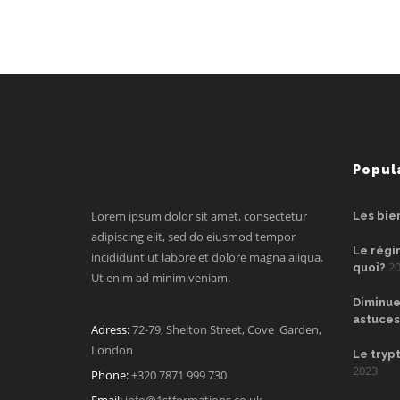
Popul
Lorem ipsum dolor sit amet, consectetur
Les bie
adipiscing elit, sed do eiusmod tempor
Le régi
incididunt ut labore et dolore magna aliqua.
20
quoi?
Ut enim ad minim veniam.
Diminue
astuces
Adress:
72-79, Shelton Street, Cove Garden,
London
Le tryp
2023
Phone:
+320 7871 999 730